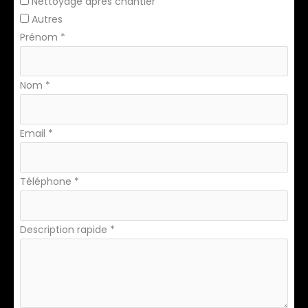
Nettoyage après chantier
Autres
Prénom
*
Nom
*
Email
*
Téléphone
*
Description rapide
*