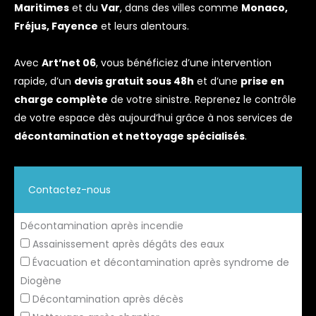
Maritimes
et du
Var
, dans des villes comme
Monaco,
Fréjus, Fayence
et leurs alentours.
Avec
Art’net 06
, vous bénéficiez d’une intervention
rapide, d’un
devis gratuit sous 48h
et d’une
prise en
charge complète
de votre sinistre. Reprenez le contrôle
de votre espace dès aujourd’hui grâce à nos services de
décontamination et nettoyage spécialisés
.
Contactez-nous
Formulaire
Décontamination après incendie
simple
Assainissement après dégâts des eaux
avec
Évacuation et décontamination après syndrome de
téléphone
Diogène
Décontamination après décès