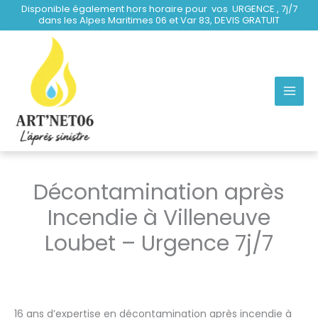
Aller
Disponible également hors horaire pour vos URGENCE , 7j/7
dans les Alpes Maritimes 06 et Var 83, DEVIS GRATUIT
au
contenu
Décontamination après
Incendie à Villeneuve
Loubet – Urgence 7j/7
16 ans d’expertise en décontamination après incendie à