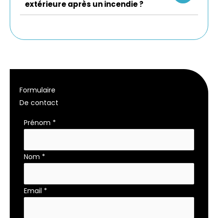
extérieure après un incendie ?
Formulaire
De contact
Formulaire
Prénom
*
simple
Nom
*
Email
*