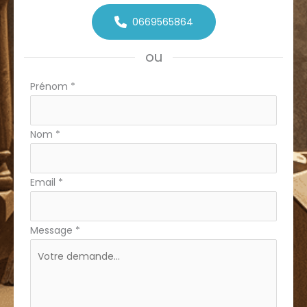
0669565864
ou
Formulaire
Prénom
*
simple
Nom
*
Email
*
Message
*