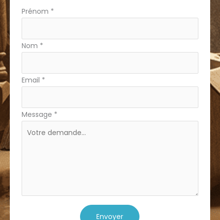
Formulaire
Prénom
*
simple
Nom
*
Email
*
Message
*
Envoyer