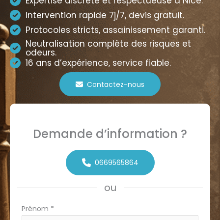
Expertise discrète et respectueuse à Nice.
Intervention rapide 7j/7, devis gratuit.
Protocoles stricts, assainissement garanti.
Neutralisation complète des risques et
odeurs.
16 ans d’expérience, service fiable.
Contactez-nous
Demande d’information ?
0669565864
ou
Formulaire
Prénom
*