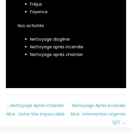
Fréjus
Fayence
Nos activités
Nettoyage diogène
Nettoyage après incendie
Nettoyage après chantier
←
Nettoyage Après Chantier
Nettoyage Après Incendie
Nice : Votre Site Impeccable
Nice : Intervention Urgente
7j/7
→