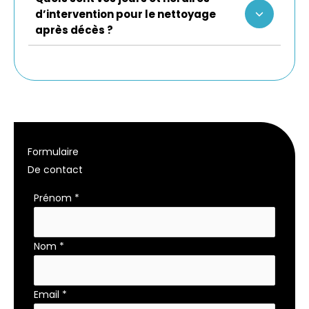
d’intervention pour le nettoyage
après décès ?
Formulaire
De contact
Formulaire
Prénom
*
simple
Nom
*
Email
*