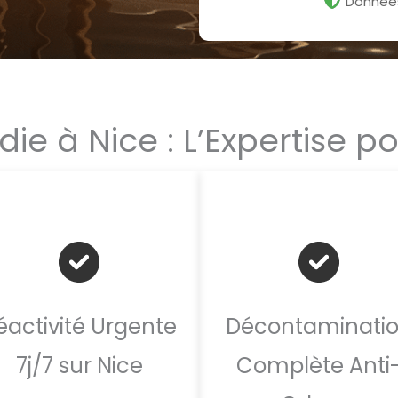
Données
e à Nice : L’Expertise p
éactivité Urgente
Décontaminati
7j/7 sur Nice
Complète Anti