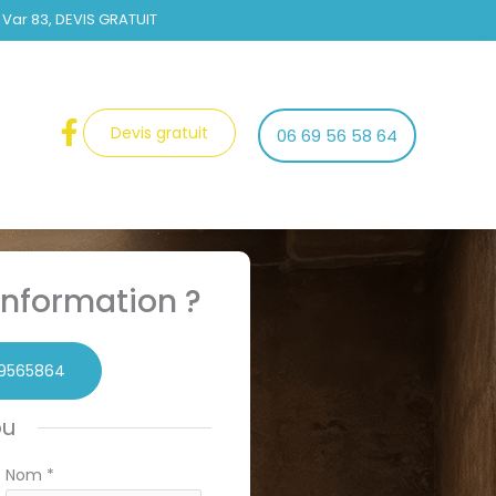
 Var 83, DEVIS GRATUIT
Devis gratuit
06 69 56 58 64
nformation ?
9565864
ou
Nom
*