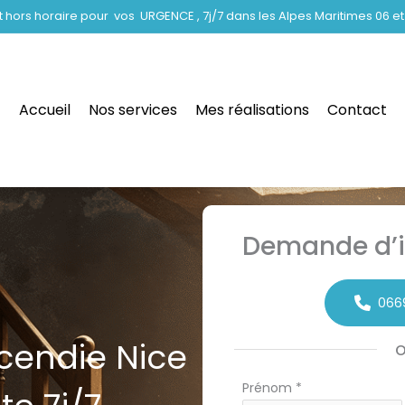
hors horaire pour vos URGENCE , 7j/7 dans les Alpes Maritimes 06 et
Accueil
Nos services
Mes réalisations
Contact
Demande d’i
066
cendie Nice
Formulaire
Prénom
*