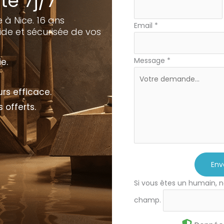
te 7j/7
simple
 à Nice. 16 ans
Email
*
ide et sécurisée de vos
Message
*
e.
rs efficace.
 offerts.
Env
Si vous êtes un humain, n
champ.